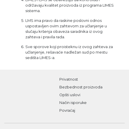
održavaju kvalitet proizvoda iz programa LIMES
sistema.
LMS ima pravo da raskine poslovni odnos
uspostavljen ovim zahtevom za učlanjenje u
slučaju kršenja obaveza saradnika iz ovog
zahteva i pravila rada.
Sve sporove koji proisteknu iz ovog zahteva za
učlanjenje, rešavaće nadležan sud po mestu
sedišta LIMES-a.
Privatnost
Bezbednost proizvoda
Opšti uslovi
Način isporuke
Povraćaj