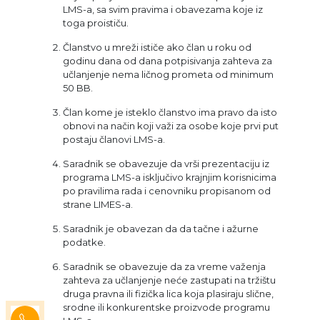
LMS-a, sa svim pravima i obavezama koje iz
toga proističu.
Članstvo u mreži ističe ako član u roku od
godinu dana od dana potpisivanja zahteva za
učlanjenje nema ličnog prometa od minimum
50 BB.
Član kome je isteklo članstvo ima pravo da isto
obnovi na način koji važi za osobe koje prvi put
postaju članovi LMS-a.
Saradnik se obavezuje da vrši prezentaciju iz
programa LMS-a isključivo krajnjim korisnicima
po pravilima rada i cenovniku propisanom od
strane LIMES-a.
Saradnik je obavezan da da tačne i ažurne
podatke.
Saradnik se obavezuje da za vreme važenja
zahteva za učlanjenje neće zastupati na tržištu
druga pravna ili fizička lica koja plasiraju slične,
srodne ili konkurentske proizvode programu