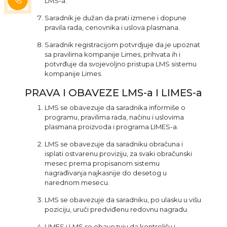
LMS-a.
Saradnik je dužan da prati izmene i dopune
pravila rada, cenovnika i uslova plasmana.
Saradnik registracijom potvrdjuje da je upoznat
sa pravilima kompanije Limes, prihvata ih i
potvrđuje da svojevoljno pristupa LMS sistemu
kompanije Limes.
PRAVA I OBAVEZE LMS-a I LIMES-a
LMS se obavezuje da saradnika informiše o
programu, pravilima rada, načinu i uslovima
plasmana proizvoda i programa LIMES-a.
LMS se obavezuje da saradniku obračuna i
isplati ostvarenu proviziju, za svaki obračunski
mesec prema propisanom sistemu
nagrađivanja najkasnije do desetog u
narednom mesecu.
LMS se obavezuje da saradniku, po ulasku u višu
poziciju, uruči predviđenu redovnu nagradu.
LIMES i LMS se obavezuju da kontrolišu i